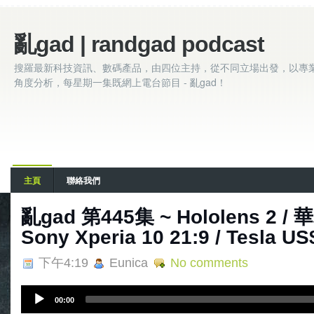
亂gad | randgad podcast
搜羅最新科技資訊、數碼產品，由四位主持，從不同立場出發，以專
角度分析，每星期一集既網上電台節目 - 亂gad！
主頁
聯絡我們
亂gad 第445集 ~ Hololens 2 / 華
Sony Xperia 10 21:9 / Tesla U
下午4:19
Eunica
No comments
A
00:00
u