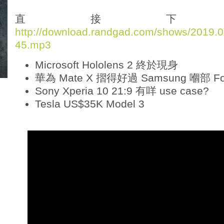
d
i
直接下
o
http://download.randgad.com/shows/2019
P
45.mp3
l
a
Microsoft Hololens 2 終於現身
y
e
華為 Mate X 摺得好過 Samsung 嗰部 Fo
r
Sony Xperia 10 21:9 有咩 use case?
Tesla US$35K Model 3