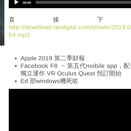
00:00
u
d
i
直接下
o
http://download.randgad.com/shows/2019
P
54.mp3
l
a
y
e
Apple 2019 第二季財報
r
Facebook F8 ~ 第五代mobile a
獨立運作 VR Oculus Quest 預訂開始
Ed 部windows機死咗