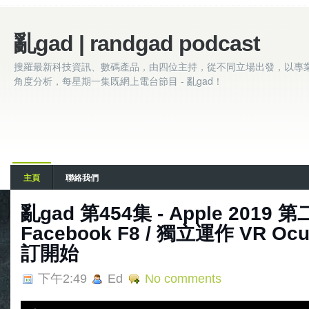
亂gad | randgad podcast
搜羅最新科技資訊、數碼產品，由四位主持，從不同立場出發，以專
角度分析，每星期一集既網上電台節目 - 亂gad！
主頁
聯絡我們
亂gad 第454集 - Apple 2019 
Facebook F8 / 獨立運作 VR Ocu
訂開始
下午2:49
Ed
No comments
A