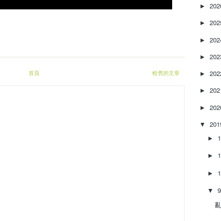
e
20
►
a
20
s
►
e
20
►
o
r
20
►
d
e
首頁
較舊的文章
20
►
c
20
►
r
e
20
►
a
s
20
▼
e
►
v
o
►
l
u
►
m
e
▼
.
亂