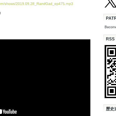
U
.com/shows/2019.09.28_RandGad_ep475.mp3
p
g
/
PAT
D
o
Become
w
n
RSS
A
r
r
o
w
k
e
y
s
t
o
i
n
c
歷史
r