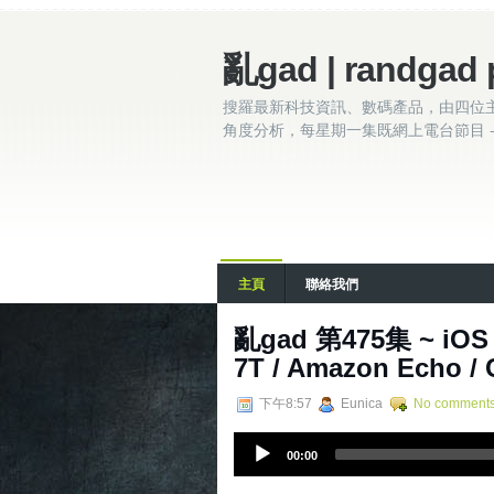
亂gad | randgad 
搜羅最新科技資訊、數碼產品，由四位
角度分析，每星期一集既網上電台節目 - 
主頁
聯絡我們
亂gad 第475集 ~ iOS 13
7T / Amazon Echo / 
下午8:57
Eunica
No comment
A
00:00
u
d