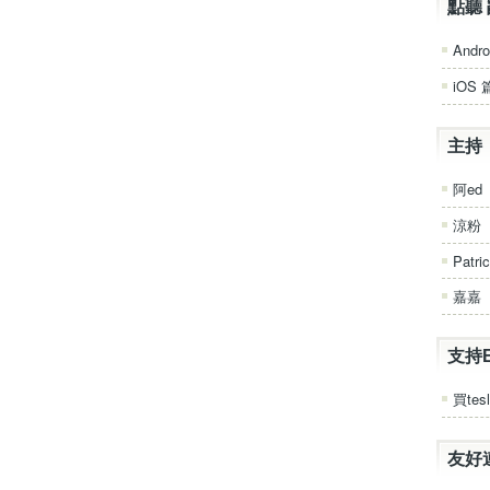
點聽 
Andro
iOS 
主持
阿ed
涼粉
Patri
嘉嘉
支持
買tesl
友好