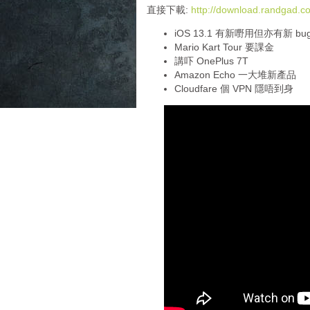
i
直接下載:
http://download.randgad
o
iOS 13.1 有新嘢用但亦有新 bu
P
Mario Kart Tour 要課金
l
講吓 OnePlus 7T
a
Amazon Echo 一大堆新產品
y
Cloudfare 個 VPN 隱唔到身
e
r