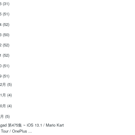
26
(31)
25
(51)
24
(52)
23
(50)
22
(52)
21
(52)
20
(51)
19
(51)
12月
(5)
11月
(4)
10月
(4)
9月
(5)
gad 第475集 ~ iOS 13.1 / Mario Kart
Tour / OnePlus ...