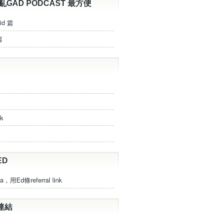
亂GAD PODCAST 最方便
id 篇
篇
ck
ED
a，用Ed條referral link
連結