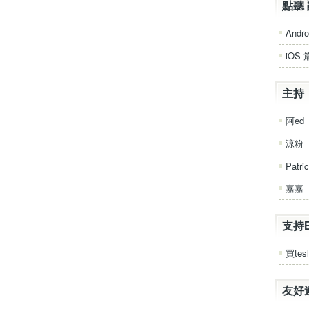
點聽 
Andro
iOS 
主持
阿ed
涼粉
Patri
嘉嘉
支持
買tesl
友好