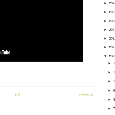
e
20
►
a
20
s
►
e
20
►
o
r
20
►
d
e
20
►
c
20
►
r
e
20
▼
a
s
►
e
►
v
o
►
l
u
►
m
首頁
較舊的文章
e
►
.
►