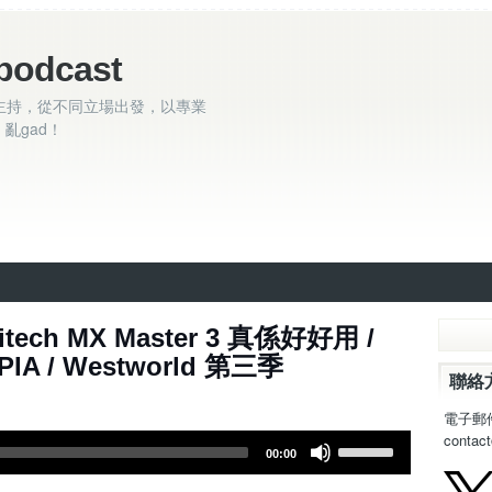
podcast
主持，從不同立場出發，以專業
亂gad！
itech MX Master 3 真係好好用 /
 PIA / Westworld 第三季
聯絡
電子郵
contac
U
00:00
s
e