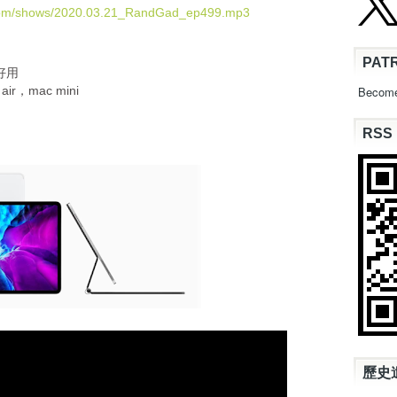
U
.com/shows/2020.03.21_RandGad_ep499.mp3
p
/
PAT
D
好好用
o
air，mac mini
Become
w
n
RSS
A
r
r
o
w
k
e
y
s
t
o
i
n
c
歷史
r