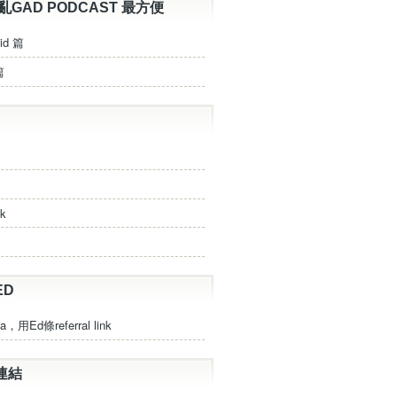
亂GAD PODCAST 最方便
id 篇
篇
ck
ED
a，用Ed條referral link
連結