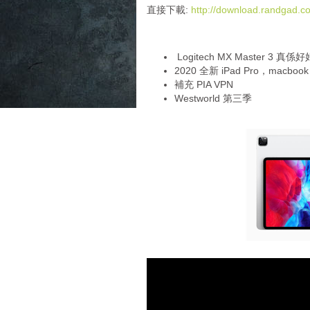
i
直接下載:
http://download.randgad
o
P
l
Logitech MX Master 3 真係
a
2020 全新 iPad Pro，macbook 
y
補充 PIA VPN
e
Westworld 第三季
r