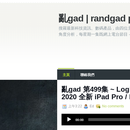
亂gad | randgad 
搜羅最新科技資訊、數碼產品，由四位
角度分析，每星期一集既網上電台節目 - 
主頁
聯絡我們
亂gad 第499集 ~ Log
2020 全新 iPad Pro /
上午3:22
Ed
No comments
A
00:00
u
d