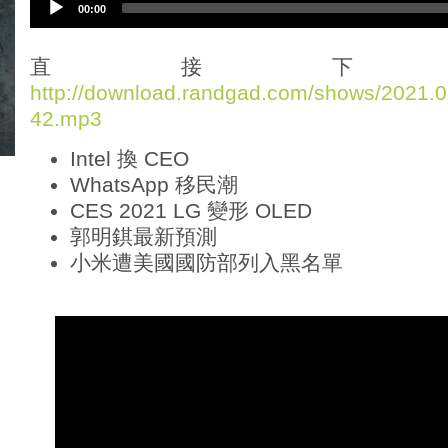
00:00
u
d
i
直接下
o
http://download.randgad.com/shows/2021
P
42.mp3
l
a
Intel 換 CEO
y
e
WhatsApp 移民潮
r
CES 2021 LG 變形 OLED
郭明錤最新預測
小米遭美國國防部列入黑名單