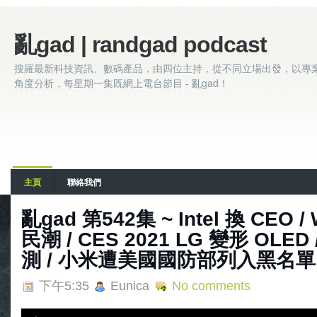
亂gad | randgad podcast
搜羅最新科技資訊、數碼產品，由四位主持，從不同立場出發，以專
角度分析，每星期一集既網上電台節目 - 亂gad！
主頁
聯絡我們
亂‌‌gad‌‌ ‌‌‌第‌‌542集 ~ Intel 換 CE
民潮 / CES 2021 LG 變形 OLE
測 / 小米遭美國國防部列入黑名單
下午5:35
Eunica
No comments
A