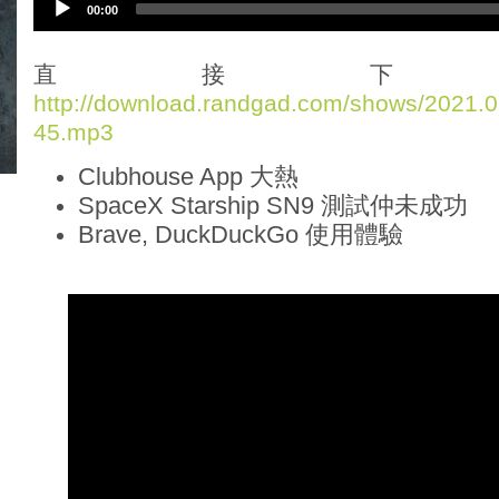
00:00
u
d
i
直接下
o
http://download.randgad.com/shows/2021
P
45.mp3
l
a
Clubhouse App 大熱
y
e
SpaceX Starship SN9 測試仲未成功
r
Brave, DuckDuckGo 使用體
驗