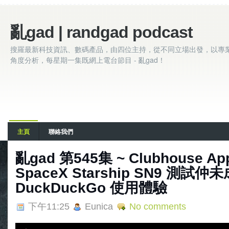
亂gad | randgad podcast
搜羅最新科技資訊、數碼產品，由四位主持，從不同立場出發，以專
角度分析，每星期一集既網上電台節目 - 亂gad！
主頁
聯絡我們
亂‌‌gad‌‌ ‌‌‌第‌‌545集 ~ Clubhouse 
SpaceX Starship SN9 測試仲未成
DuckDuckGo 使用體驗
下午11:25
Eunica
No comments
A