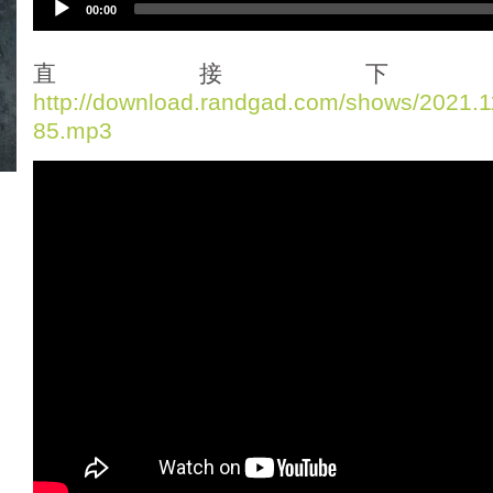
00:00
u
d
i
直接下
o
http://download.randgad.com/shows/2021
P
85.mp3
l
a
y
e
r