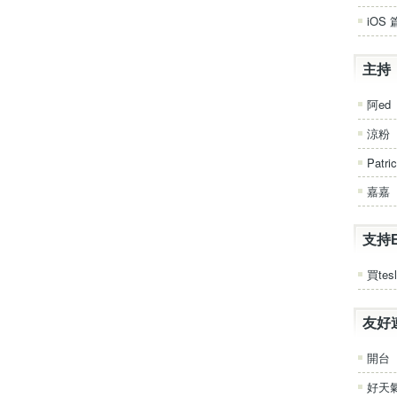
iOS 
主持
阿ed
涼粉
Patri
嘉嘉
支持
買tesl
友好
開台
好天