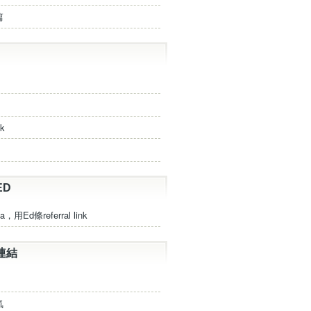
篇
ck
ED
a，用Ed條referral link
連結
氣