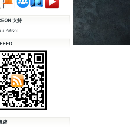
REON 支持
 a Patron!
 FEED
遺跡