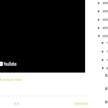
20
r
►
e
20
►
a
s
20
►
e
o
20
►
r
20
▼
d
e
►
c
r
►
e
►
a
s
▼
e
亂‌
v
o
A
,
podcast
,
Tesla
l
亂‌
u
m
e
亂‌
首頁
較舊的文章
.