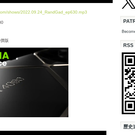
e
U
d.com/shows/2022.09.24_RandGad_ep630.mp3
p
PAT
80
/
D
Become
o
平價版
w
RSS
n
A
r
r
o
w
k
e
y
s
t
o
i
n
歷史
c