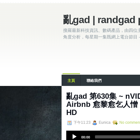
亂gad | randgad 
搜羅最新科技資訊、數碼產品，由四位
角度分析，每星期一集既網上電台節目 - 
主頁
聯絡我們
亂‌‌‌gad‌‌‌ ‌‌‌‌‌第‌‌‌630集
Airbnb 愈黎愈乞人憎 / T
HD
下午11:23
Eunica
No commen
A
00:00
u