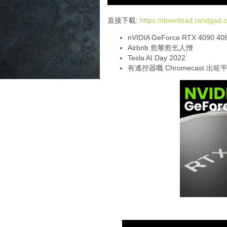
d
i
直接下載:
https://download.randga
o
nVIDIA GeForce RTX 4090 40
P
Airbnb 愈黎愈乞人憎
l
Tesla AI Day 2022
a
有遙控器嘅 Chromecast 出咗
y
e
r