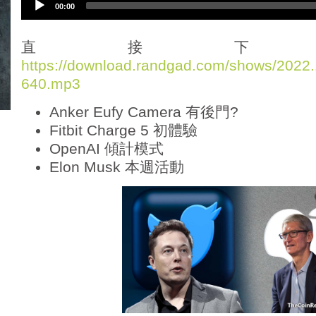
00:00
u
d
i
直接下
o
https://download.randgad.com/shows/202
P
640.mp3
l
a
Anker Eufy Camera 有後門?
y
e
Fitbit Charge 5 初體驗
r
OpenAI 傾計模式
Elon Musk 本週活動