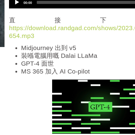
00:00
u
d
i
直接下
o
https://download.randgad.com/shows/202
P
654.mp3
l
a
Midjourney 出到 v5
y
e
裝喺電腦用嘅 Dalai LLaMa
r
GPT-4 面世
MS 365 加入 AI Co-pilot