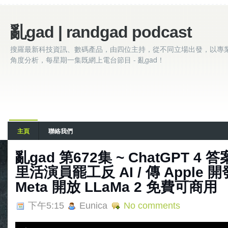
亂gad | randgad podcast
搜羅最新科技資訊、數碼產品，由四位主持，從不同立場出發，以專
角度分析，每星期一集既網上電台節目 - 亂gad！
主頁
聯絡我們
亂‌‌‌gad‌‌‌ ‌‌‌‌‌第‌‌‌672集 ~ ChatGP
里活演員罷工反 AI / 傳 Apple 開
Meta 開放 LLaMa 2 免費可商用
下午5:15
Eunica
No comments
A