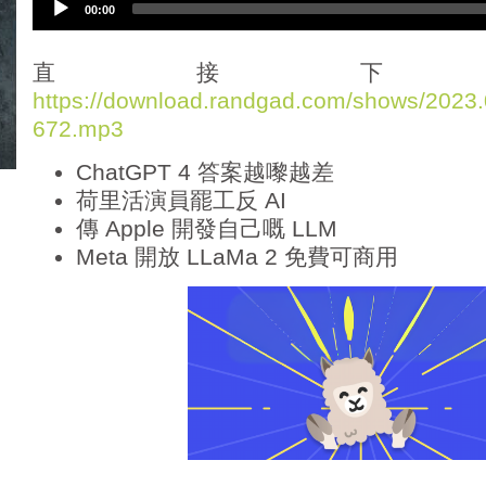
00:00
u
d
i
直接下
o
https://download.randgad.com/shows/202
P
672.mp3
l
a
ChatGPT 4 答案越嚟越差
y
e
荷里活演員罷工反 AI
r
傳 Apple 開發自己嘅 LLM
Meta 開放 LLaMa 2 免費可商用