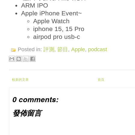
ARM IPO
Apple iPhone Event~
Apple Watch
iphone 15, 15 Pro
airpod pro usb-c
Posted in:
評測
,
節目
,
Apple
,
podcast
較新的文章
首頁
0 comments:
發佈留言