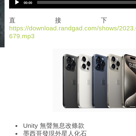
00:00
u
d
i
直接下
o
https://download.randgad.com/shows/202
P
679.mp3
l
a
y
e
r
Unity 無聲無息改條款
墨西哥發現外星人化石