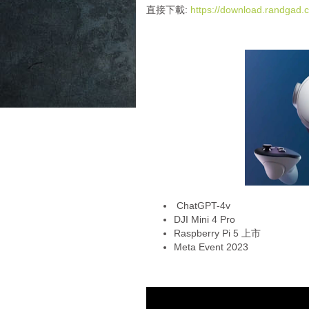
i
直接下載:
https://download.randga
o
P
l
a
y
e
r
ChatGPT-4v
DJI Mini 4 Pro
Raspberry Pi 5 上市
Meta Event 2023