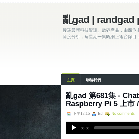
亂gad | randgad 
搜羅最新科技資訊、數碼產品，由四位
角度分析，每星期一集既網上電台節目 - 
主頁
聯絡我們
亂‌‌‌gad‌‌‌ ‌‌‌‌‌第‌‌‌681集 
Raspberry Pi 5 上市 /
下午12:15
Ed
No comments
A
00:00
u
d