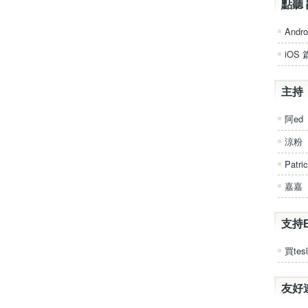
點聽 
Andro
iOS 
主持
阿ed
涼粉
Patri
嘉嘉
支持
買tesl
友好