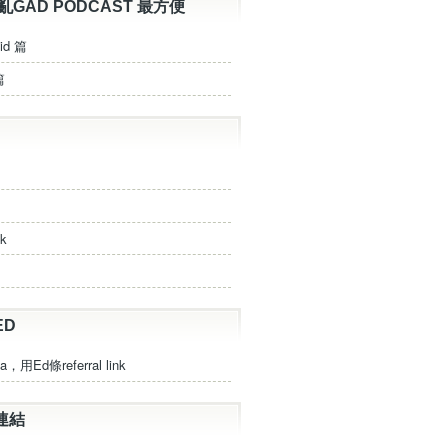
亂GAD PODCAST 最方便
id 篇
篇
ck
ED
a，用Ed條referral link
連結