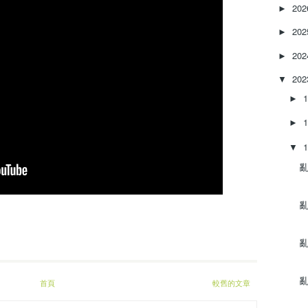
e
20
►
a
20
s
►
e
20
►
o
r
20
▼
d
►
e
c
►
r
e
▼
a
亂‌
s
e
v
亂‌
o
l
u
亂‌
m
e
.
亂‌
首頁
較舊的文章