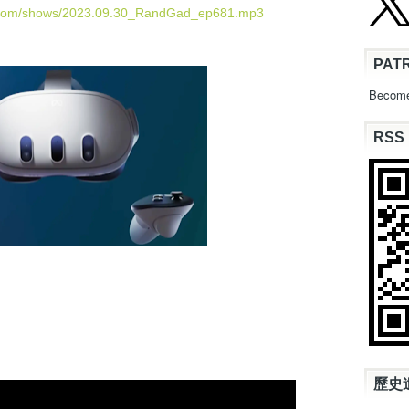
U
d.com/shows/2023.09.30_RandGad_ep681.mp3
p
/
PAT
D
o
Become
w
n
RSS
A
r
r
o
w
k
e
y
s
t
o
i
n
c
歷史
r