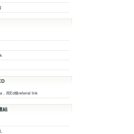
篇
ck
ED
a，用Ed條referral link
連結
氣