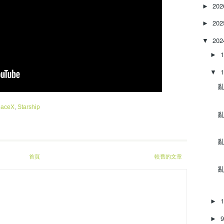
e
20
►
a
20
s
►
e
20
▼
o
r
►
d
e
▼
c
亂‌
r
e
paceX
,
Starship
a
亂‌
s
e
亂‌
v
o
首頁
較舊的文章
l
亂‌
u
m
e
►
.
►