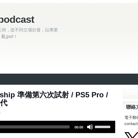
podcast
主持，從不同立場出發，以專業
亂gad！
7集 ~ Starship 準備第六次試射 / PS5 Pro /
二代
聯絡
s
電子郵
contac
U
00:00
s
e