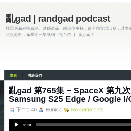
亂gad | randgad podcast
搜羅最新科技資訊、數碼產品，由四位主持，從不同立場出發，以專
角度分析，每星期一集既網上電台節目 - 亂gad！
主頁
聯絡我們
亂‌‌‌gad‌‌‌ ‌‌‌‌‌第‌‌‌765集 ~ SpaceX 第
Samsung S25 Edge / Google I/
下午1:46
Eunica
No comments
A
00:00
u