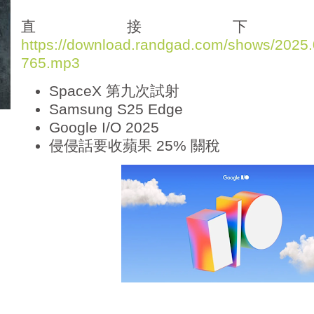
d
i
直接下
o
https://download.randgad.com/shows/202
P
765.mp3
l
a
SpaceX 第九次試射
y
e
Samsung S25 Edge
r
Google I/O 2025
侵侵話要收蘋果 25% 關稅