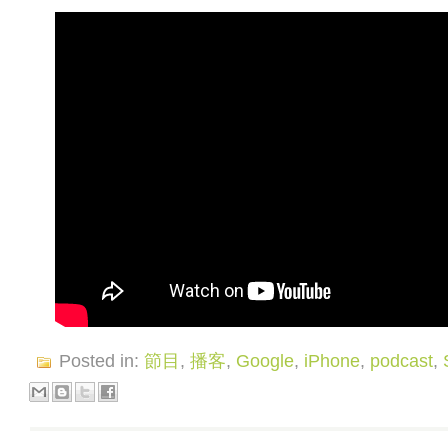
Posted in:
節目
,
播客
,
Google
,
iPhone
,
podcast
,