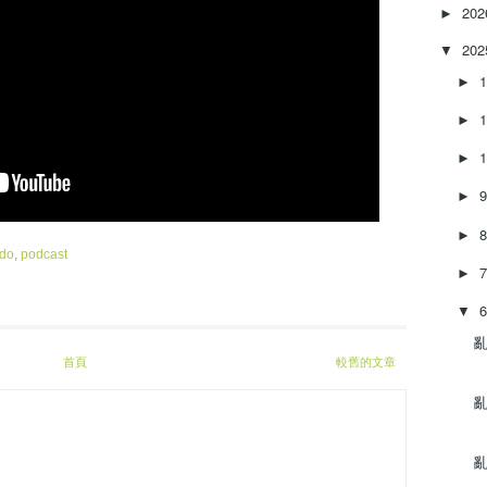
e
20
►
a
20
s
▼
e
►
o
r
►
d
e
►
c
►
r
e
►
a
ndo
,
podcast
s
►
e
v
▼
o
亂‌
l
首頁
較舊的文章
u
m
亂‌
e
.
亂‌