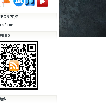
REON 支持
 a Patron!
 FEED
遺跡