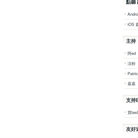
點聽 
Andro
iOS 
主持
阿ed
涼粉
Patri
嘉嘉
支持
買tesl
友好