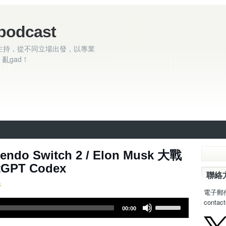
podcast
主持，從不同立場出發，以專業
亂gad！
集 ~ Nintendo Switch 2 / Elon Musk 大戰
tGPT Codex
聯絡
s
電子郵
contac
U
00:00
s
e