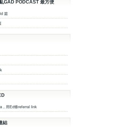
亂GAD PODCAST 最方便
id 篇
篇
ck
ED
a，用Ed條referral link
連結