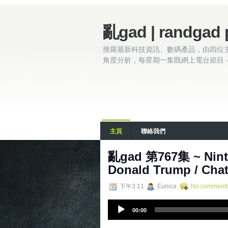
亂gad | randgad 
搜羅最新科技資訊、數碼產品，由四位
角度分析，每星期一集既網上電台節目 - 
主頁
聯絡我們
亂‌‌‌gad‌‌‌ ‌‌‌‌‌第‌‌‌767
Donald Trump / Cha
下午3:11
Eunica
No comment
A
00:00
u
d