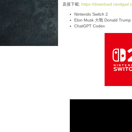
i
直接下載:
https://download.randga
o
Nintendo Switch 2
P
Elon Musk 大戰 Donald Trump
l
ChatGPT Codex
a
y
e
r