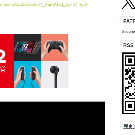
U
d.com/shows/2025.06.07_RandGad_ep767.mp3
p
/
PAT
D
o
Become
w
n
RSS
A
r
r
o
w
k
e
y
s
t
o
i
n
c
歷史
r