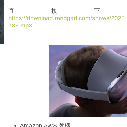
d
i
直接下
o
https://download.randgad.com/shows/202
P
786.mp3
l
a
y
e
r
Amazon AWS 死機