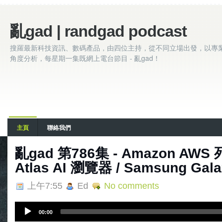
亂gad | randgad podcast
搜羅最新科技資訊、數碼產品，由四位主持，從不同立場出發，以專
角度分析，每星期一集既網上電台節目 - 亂gad！
主頁
聯絡我們
亂‌‌‌gad‌‌‌ ‌‌‌‌‌第786集 - Amazon AW
Atlas AI 瀏覽器 / Samsung Gal
上午7:55
Ed
No comments
A
00:00
u