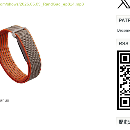
U
d.com/shows/2026.05.09_RandGad_ep814.mp3
p
/
PAT
D
o
Become
w
n
RSS
A
r
r
o
w
k
e
y
s
t
anus
o
i
n
c
歷史
r