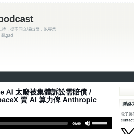
podcast
主持，從不同立場出發，以專業
亂gad！
4集 - Apple AI 太廢被集體訴訟需賠償 /
/ SpaceX 賣 AI 算力俾 Anthropic
聯絡
電子郵
contac
U
00:00
s
e