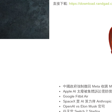
i
直接下載:
https://download.randga
o
P
l
a
y
e
r
中國政府強制撒回 Meta 收購 M
Apple AI 太廢被集體訴訟需賠償
Google Fitbit Air
SpaceX 賣 AI 算力俾 Anthropic
OpenAI vs Elon Musk 官司
任天堂 Switch 2 Starfox