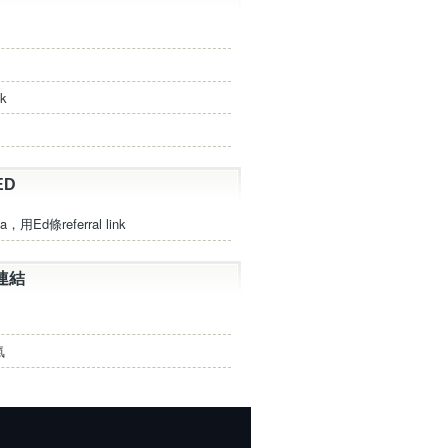
ck
ED
a，用Ed條referral link
連結
氣