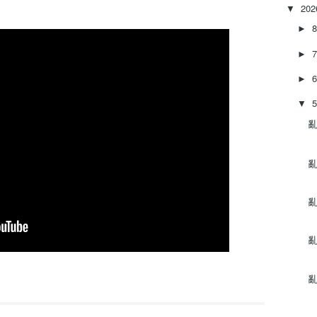
e
20
▼
a
►
s
e
►
o
r
►
d
e
▼
c
亂‌
r
e
a
亂‌
s
e
亂‌
v
o
l
亂
u
m
e
亂‌
.