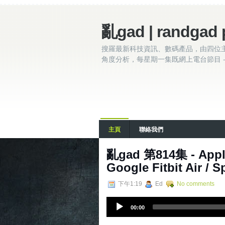
亂gad | randgad 
搜羅最新科技資訊、數碼產品，由四位
角度分析，每星期一集既網上電台節目 - 
主頁
聯絡我們
亂‌‌‌gad‌‌‌ ‌‌‌‌‌第81
Google Fitbit Air 
下午1:19
Ed
No comments
A
00:00
u
d