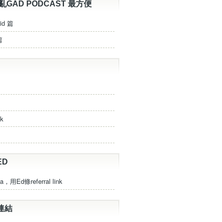
亂GAD PODCAST 最方便
id 篇
篇
ck
ED
a，用Ed條referral link
連結