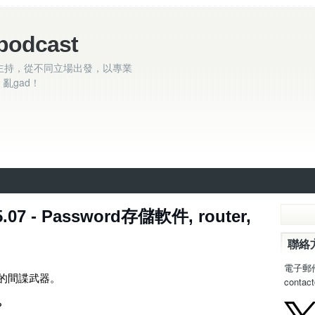
podcast
主持，從不同立場出發，以專業
亂gad！
.07 - Password存儲軟件, router,
聯絡
電子郵
強大的間諜武器。
contac
？