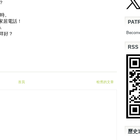
案？
數小時。
 取代家居電話！
PAT
.
Become
底有咩好？
RSS
首頁
較舊的文章
歷史