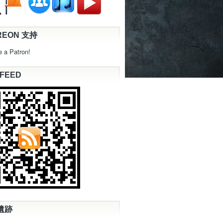
REON 支持
 a Patron!
 FEED
遺跡