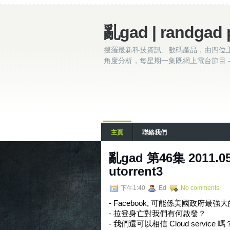
亂gad | randgad 
搜羅最新科技資訊、數碼產品，由四位
角度分析，每星期一集既網上電台節目 - 
主頁
聯絡我們
亂gad 第46集 2011.05
utorrent3
下午1:40
Ed
No comments
- Facebook, 可能係美國政府最
- 拉登身亡對我們有何啟發？
- 我們還可以相信 Cloud service 嗎