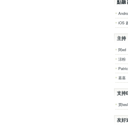
點聽 
Andro
iOS 
主持
阿ed
涼粉
Patri
嘉嘉
支持
買tesl
友好