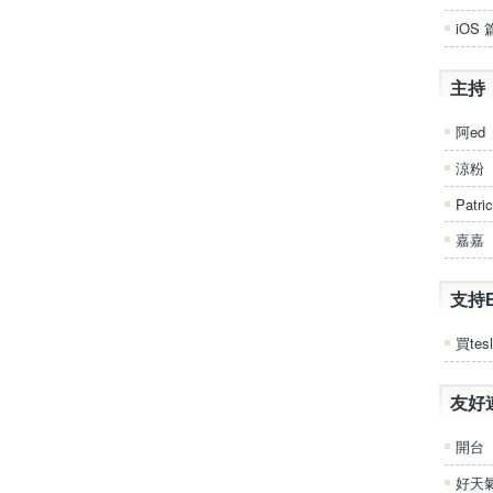
iOS 
主持
阿ed
涼粉
Patri
嘉嘉
支持
買tesl
友好
開台
好天