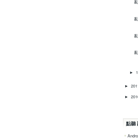
亂
亂
亂
亂
►
20
►
20
►
點聽 
Andro