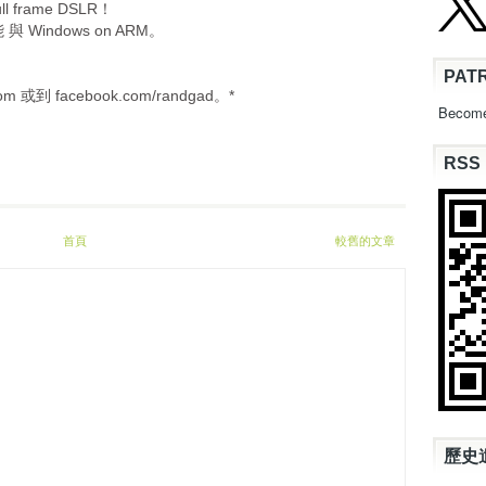
l frame DSLR！
與 Windows on ARM。
PAT
或到 facebook.com/randgad。*
Become
RSS
首頁
較舊的文章
歷史