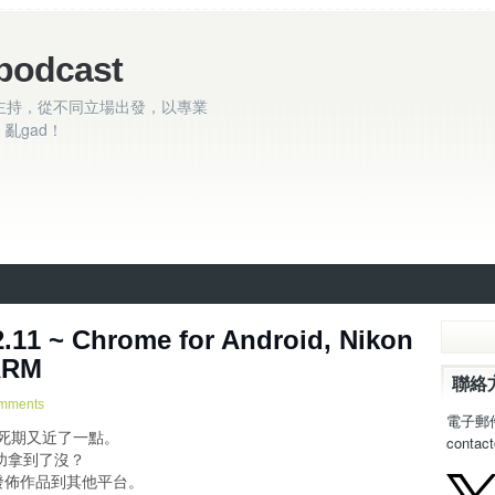
podcast
主持，從不同立場出發，以專業
亂gad！
11 ~ Chrome for Android, Nikon
ARM
聯絡
mments
電子郵
ash 的死期又近了一點。
contac
你成功拿到了沒？
許作者發佈作品到其他平台。