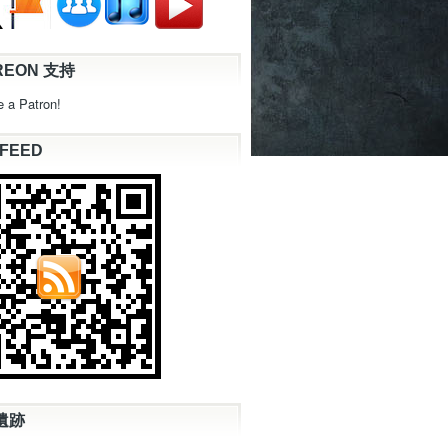
REON 支持
 a Patron!
 FEED
遺跡