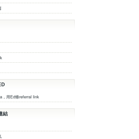
篇
ck
ED
a，用Ed條referral link
連結
氣