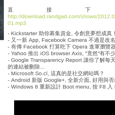
d
i
直接下
o
http://download.randgad.com/shows/2012
P
01.mp3
l
a
- Kickstarter 助你募集資金, 令創意夢想成真
y
e
- 又一新 App, Facebook Camera 不過是改名
r
- 有傳 Facebook 打算吃下 Opera 進軍瀏
- Yahoo 推出 iOS browser Axis, "竟然"
- Google Transparency Report 讓
的連結被刪除...
- Microsoft So.cl, 這真的是社交網站嗎？
- Android 新版 Google+, 全新介面, 好用
- Windows 8 重新設計 Boot menu, 按 F8 