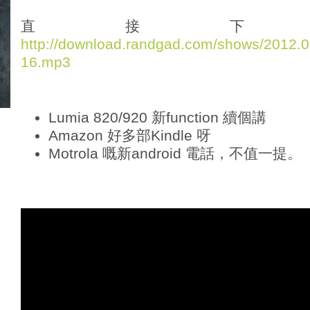
d
i
直接下
o
http://download.randgad.com/shows/2012
P
16.mp3
l
a
y
e
Lumia 820/920 新function 續個講
r
Amazon 好多部Kindle 呀
Motrola 嘅新android 電話，不值一提。