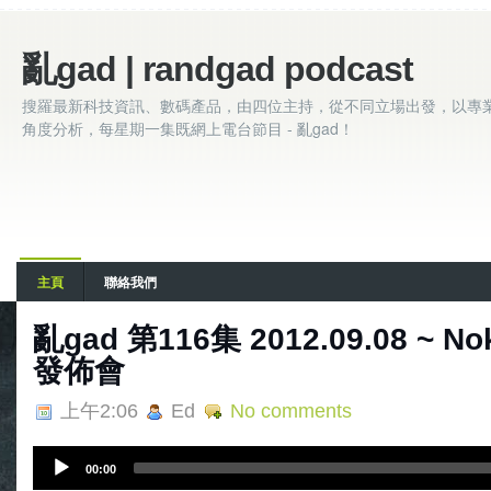
亂gad | randgad podcast
搜羅最新科技資訊、數碼產品，由四位主持，從不同立場出發，以專
角度分析，每星期一集既網上電台節目 - 亂gad！
主頁
聯絡我們
亂gad 第116集 2012.09.08 ~ No
發佈會
上午2:06
Ed
No comments
A
00:00
u