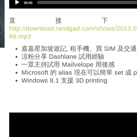
00:00
u
d
i
直接下
o
http://download.randgad.com/shows/2013
P
66.mp3
l
a
嘉嘉星加坡遊記, 租手機、買 SIM 及交通
y
e
涼粉分享 Dashlane 試用經驗
r
一眾主持試用 Mailvelope 用後感
Microsoft 的 alias 現在可以簡單 set 成 p
Windows 8.1 支援 3D printing