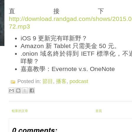
d
i
直接下
o
http://download.randgad.com/shows/2015
P
72.mp3
l
a
iOS 9 更新完有咩新野？
y
e
Amazon 新 Tablet 只需美金 50 元。
r
.onion 域名終於得到 IETF 標準化，不過
咩黎？
嘉嘉教學：Evernote v.s. OneNote
Posted in:
節目
,
播客
,
podcast
較新的文章
首頁
0 comments: