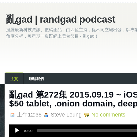
亂gad | randgad podcast
搜羅最新科技資訊、數碼產品，由四位主持，從不同立場出發，以專
角度分析，每星期一集既網上電台節目 - 亂gad！
主頁
聯絡我們
亂gad 第272集 2015.09.19 ~ iO
$50 tablet, .onion domain, dee
上午12:35
Steve Leung
No comments
A
00:00
u