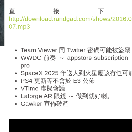
d
i
直接下
o
http://download.randgad.com/shows/2016
P
07.mp3
l
a
y
e
Team Viewer 同 Twitter 密碼可能被盜竊
r
WWDC 前奏 ～ appstore subscripti
pro
SpaceX 2025 年送人到火星應該冇乜可
PS4 更新等不會於 E3 公佈
VTime 虛擬會議
Laforge AR 眼鏡 ～ 做到就好喇。
Gawker 宣佈破產