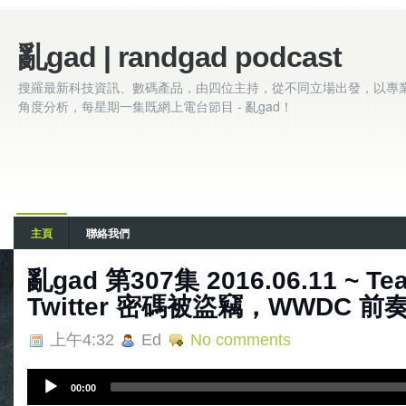
亂gad | randgad podcast
搜羅最新科技資訊、數碼產品，由四位主持，從不同立場出發，以專
角度分析，每星期一集既網上電台節目 - 亂gad！
主頁
聯絡我們
亂gad 第307集 2016.06.11 ~ Tea
Twitter 密碼被盜竊，WWDC 前
上午4:32
Ed
No comments
A
00:00
u