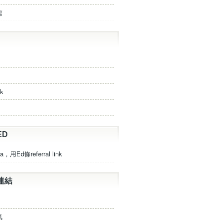
篇
ck
ED
a，用Ed條referral link
連結
氣