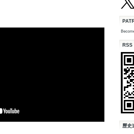
PAT
Become
RSS
歷史