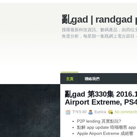
亂gad | randgad 
搜羅最新科技資訊、數碼產品，由四位
角度分析，每星期一集既網上電台節目 - 
主頁
聯絡我們
亂gad 第330集 2016.11
Airport Extreme, PS
下午5:40
Eunica
No comment
P2P lending 其實點玩?
點解 app update 唔喺嗰舊 ap
Apple Airport Extreme 成絕響