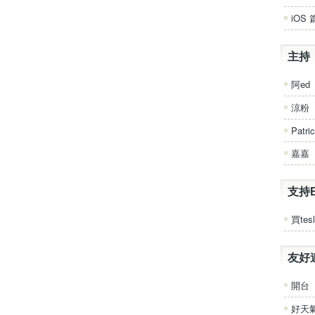
iOS 
主持
阿ed
涼粉
Patri
嘉嘉
支持
買tesl
友好
開台
好天