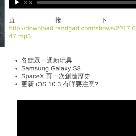
00:00
u
d
i
直接下
o
http://download.randgad.com/shows/2017
P
47.mp3
l
a
y
e
各聽眾一週新玩具
r
Samsung Galaxy S8
SpaceX 再一次創造歷史
更新 iOS 10.3 有咩要注意?