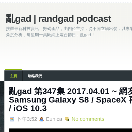
亂gad | randgad podcast
搜羅最新科技資訊、數碼產品，由四位主持，從不同立場出發，以專
角度分析，每星期一集既網上電台節目 - 亂gad！
主頁
聯絡我們
亂gad 第347集 2017.04.01 ~ 
Samsung Galaxy S8 / Spa
/ iOS 10.3
下午3:52
Eunica
No comments
A