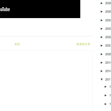
e
20
►
a
20
s
►
e
20
►
o
r
20
►
d
e
20
►
c
首頁
較舊的文章
20
►
r
e
20
►
a
s
20
►
e
20
v
►
o
20
▼
l
u
►
m
►
e
.
►