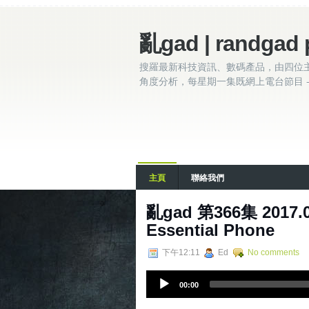
亂gad | randgad 
搜羅最新科技資訊、數碼產品，由四位
角度分析，每星期一集既網上電台節目 - 
主頁
聯絡我們
亂gad 第366集 2017
Essential Phone
下午12:11
Ed
No comments
A
00:00
u
d