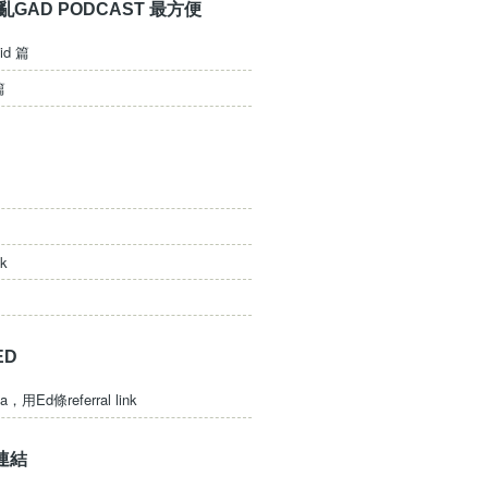
亂GAD PODCAST 最方便
id 篇
篇
ck
ED
a，用Ed條referral link
連結