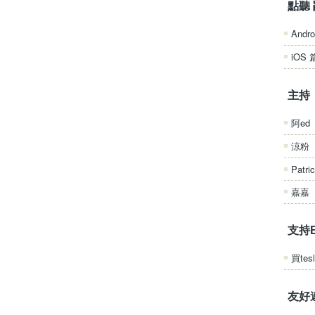
點聽 
Andro
iOS 
主持
阿ed
涼粉
Patri
嘉嘉
支持
買tesl
友好