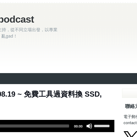
podcast
主持，從不同立場出發，以專業
亂gad！
.08.19 ~ 免費工具過資料換 SSD,
聯絡
電子郵
contac
U
00:00
s
e