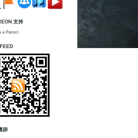
REON 支持
 a Patron!
 FEED
遺跡