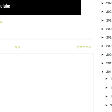
20
r
►
e
20
►
a
s
20
►
be
e
o
20
►
r
20
►
d
e
20
►
首頁
較舊的文章
c
r
20
►
e
20
a
►
s
20
▼
e
v
►
o
►
l
u
►
m
e
►
.