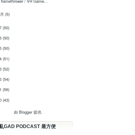
flamethrower / VR Game...
1月
(5)
17
(50)
16
(50)
15
(50)
14
(51)
13
(52)
12
(54)
11
(56)
10
(43)
由
Blogger
提供.
亂GAD PODCAST 最方便