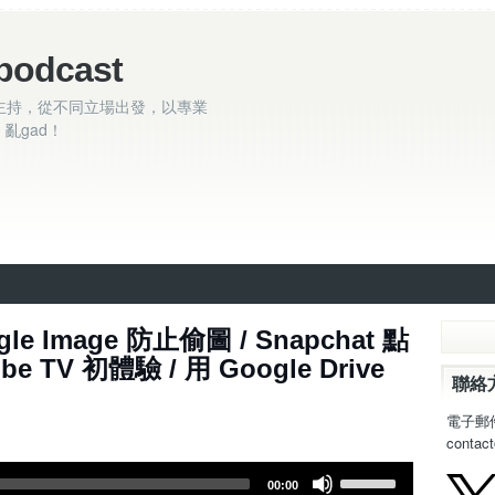
podcast
主持，從不同立場出發，以專業
亂gad！
gle Image 防止偷圖 / Snapchat 點
 TV 初體驗 / 用 Google Drive
聯絡
電子郵
contac
U
00:00
s