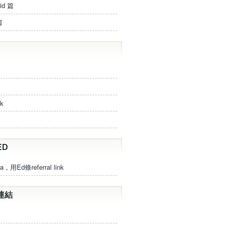
id 篇
篇
ck
ED
a，用Ed條referral link
連結