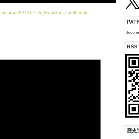
e
U
.com/shows/2018.02.25_RandGad_ep393.mp3
p
PAT
/
D
Become
o
w
RSS
n
A
r
r
o
w
k
e
y
s
t
o
i
n
歷史
c