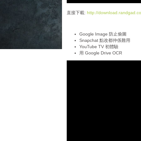
d
i
直接下載:
http://download.randgad
o
P
l
Google Image 防止偷圖
a
Snapchat 點改都仲係難用
y
YouTube TV 初體驗
e
用 Google Drive OCR
r