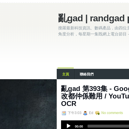
亂gad | randgad 
搜羅最新科技資訊、數碼產品，由四位
角度分析，每星期一集既網上電台節目 - 
主頁
聯絡我們
亂gad 第393集 - Goo
改都仲係難用 / YouTube
OCR
下午3:03
Ed
No comments
A
00:00
u