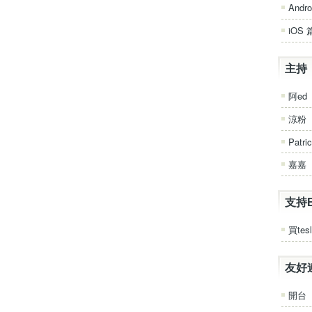
Andro
iOS 
主持
阿ed
涼粉
Patri
嘉嘉
支持
買tesl
友好
開台