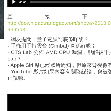
00:00
u
d
i
直接下
o
http://download.randgad.com/shows/2018
P
96.mp3
l
a
- 網友提問：量子電腦到底係咩黎？
y
e
- 手機用手持雲台 (Gimbal) 真係好吸引。
r
- CTS Lab 公佈 AMD CPU 漏洞，點解被
千
Lab？
- Apple Siri 廢已經眾所周知，但原來背後
- YouTube 影片如果內容有關陰謀論，會被強
正視聽。