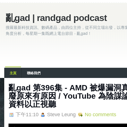
亂gad | randgad podcast
搜羅最新科技資訊、數碼產品，由四位主持，從不同立場出發，以專
角度分析，每星期一集既網上電台節目 - 亂gad！
主頁
聯絡我們
亂gad 第396集 - AMD 被爆漏洞真定
廢原來有原因 / YouTube 為陰謀
資料以正視聽
下午11:10
Steve Leung
No comments
A