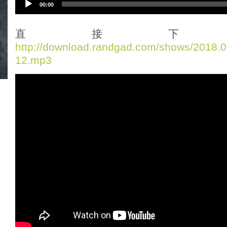
00:00
u
d
i
直接下
o
http://download.randgad.com/shows/2018
P
12.mp3
l
a
y
e
r