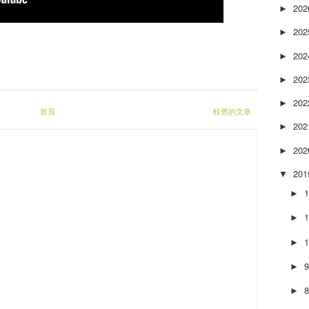
e
20
►
a
20
s
►
e
20
►
o
r
20
►
d
e
20
►
首頁
較舊的文章
c
20
►
r
e
20
►
a
s
20
▼
e
►
v
o
►
l
u
►
m
e
►
.
►