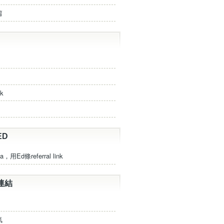
篇
ck
ED
a，用Ed條referral link
連結
氣