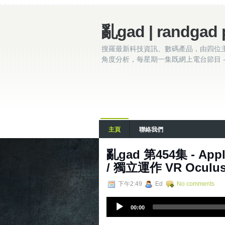
亂gad | randgad 
搜羅最新科技資訊、數碼產品，由四位
角度分析，每星期一集既網上電台節目 - 
主頁
聯絡我們
亂gad 第454集 - App
/ 獨立運作 VR Oculu
下午2:49
Ed
No comments
A
00:00
u
d