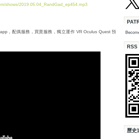
U
.com/shows/2019.05.04_RandGad_ep454.mp3
p
/
PAT
D
o
ile app，配偶服務，買賣服務，獨立運作 VR Oculus Quest 預
Become
w
n
RSS
A
r
r
o
w
k
e
y
s
t
o
i
n
c
歷史
r