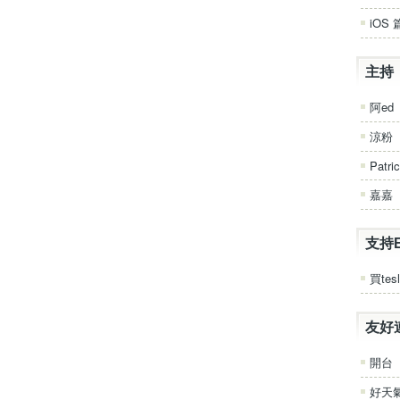
iOS 
主持
阿ed
涼粉
Patri
嘉嘉
支持
買tesl
友好
開台
好天