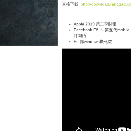
i
直接下載:
http://download.randgad
o
P
l
Apple 2019 第二季財報
a
Facebook F8 ~ 第五代mob
y
訂開始
e
Ed 部windows機死咗
r