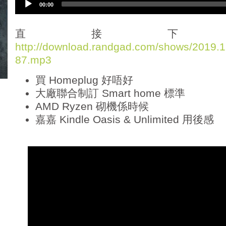
00:00
u
d
i
直接下
o
http://download.randgad.com/shows/2019
P
87.mp3
l
a
買 Homeplug 好唔好
y
e
大廠聯合制訂 Smart home 標準
r
AMD Ryzen 砌機係時候
嘉嘉 Kindle Oasis & Unlimited 用後感