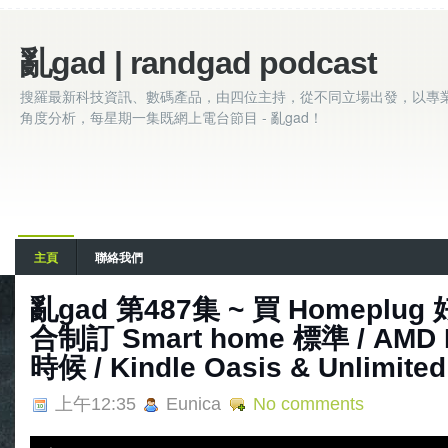
亂gad | randgad podcast
搜羅最新科技資訊、數碼產品，由四位主持，從不同立場出發，以專
角度分析，每星期一集既網上電台節目 - 亂gad！
主頁
聯絡我們
亂gad 第487集 ~ 買 Homeplug
合制訂 Smart home 標準 / AMD
時候 / Kindle Oasis & Unlimit
上午12:35
Eunica
No comments
A