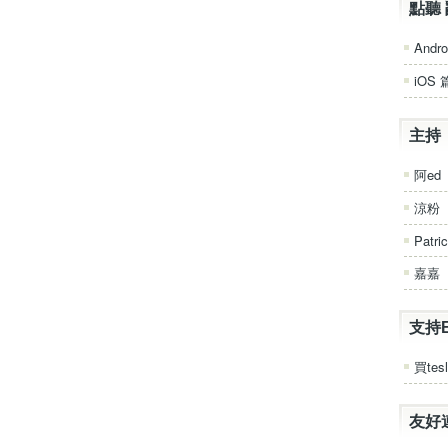
點聽 
Andro
iOS 
主持
阿ed
涼粉
Patri
嘉嘉
支持
買tesl
友好