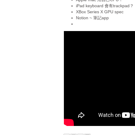
iPad keyboard 會有trackpad？
XBox Series X GPU spec
Notion ~ 筆記app