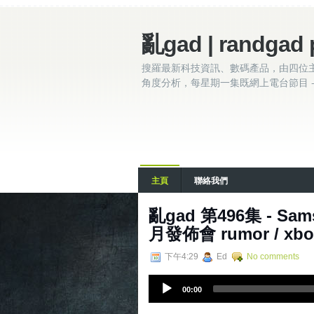
亂gad | randgad 
搜羅最新科技資訊、數碼產品，由四位
角度分析，每星期一集既網上電台節目 - 
主頁
聯絡我們
亂gad 第496集 - Samsu
月發佈會 rumor / xbox
下午4:29
Ed
No comments
A
00:00
u
d