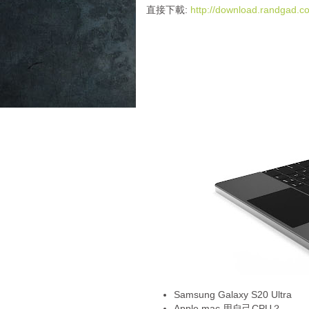
i
直接下載:
http://download.randgad
o
P
l
a
y
e
r
Samsung Galaxy S20 Ultra
Apple mac 用自己CPU？