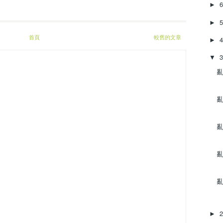
►
►
首頁
較舊的文章
►
▼
亂
亂
亂
亂
亂
►