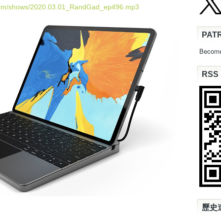
U
.com/shows/2020.03.01_RandGad_ep496.mp3
p
/
PAT
D
o
Become
w
n
RSS
A
r
r
o
w
k
e
y
s
t
o
i
n
c
歷史
r