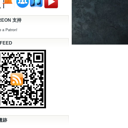
REON 支持
 a Patron!
 FEED
遺跡