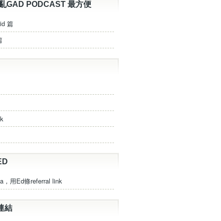
亂GAD PODCAST 最方便
id 篇
篇
ck
ED
a，用Ed條referral link
連結