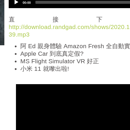
00:00
u
d
i
直接下
o
http://download.randgad.com/shows/2020
P
39.mp3
l
a
阿 Ed 親身體驗 Amazon Fresh 全自動
y
e
Apple Car 到底真定假?
r
MS Flight Simulator VR 好正
小米 11 就嚟出啦!