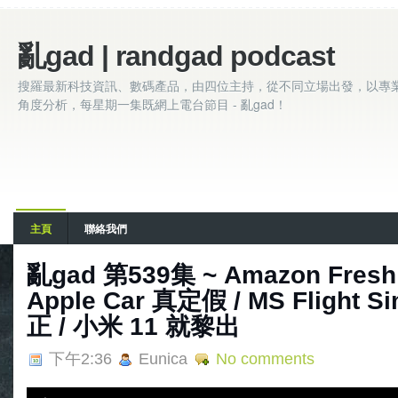
亂gad | randgad podcast
搜羅最新科技資訊、數碼產品，由四位主持，從不同立場出發，以專
角度分析，每星期一集既網上電台節目 - 亂gad！
主頁
聯絡我們
亂‌‌gad‌‌ ‌‌‌第‌‌539集 ~ Amazon 
Apple Car 真定假 / MS Flight Si
正 / 小米 11 就黎出
下午2:36
Eunica
No comments
A