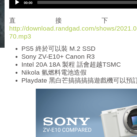
00:00
u
d
i
直接下
o
http://download.randgad.com/shows/2021
P
70.mp3
l
a
PS5 終於可以裝 M.2 SSD
y
e
Sony ZV-E10+ Canon R3
r
Intel 20A 18A 製程 話會超越TSMC
Nikola 氫燃料電池造假
Playdate 黑白芒搞搞搞搞遊戲機可以預