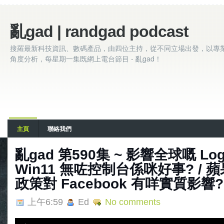
亂gad | randgad podcast
搜羅最新科技資訊、數碼產品，由四位主持，從不同立場出發，以專
角度分析，每星期一集既網上電台節目 - 亂gad！
主頁
聯絡我們
亂‌‌‌gad‌‌‌ ‌‌‌‌‌第‌‌‌590集 ~ 影響全球嘅 
Win11 無咗控制台係咪好事? / 蘋果a
政策對 Facebook 有咩實質影響?
上午6:59
Ed
No comments
A