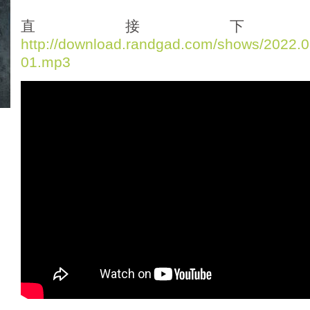
d
i
直接下
o
http://download.randgad.com/shows/2022
P
01.mp3
l
a
y
e
r