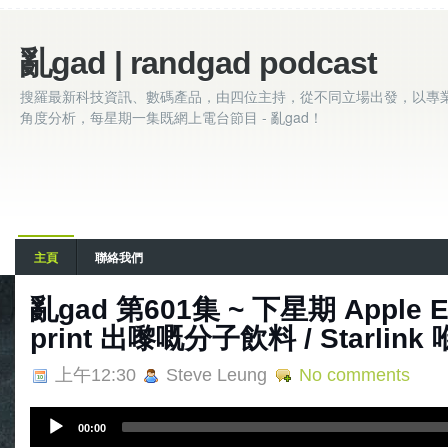
亂gad | randgad podcast
搜羅最新科技資訊、數碼產品，由四位主持，從不同立場出發，以專
角度分析，每星期一集既網上電台節目 - 亂gad！
主頁
聯絡我們
亂‌‌‌gad‌‌‌ ‌‌‌‌‌第‌‌‌601集 ~ 下星期 Appl
print 出嚟嘅分子飲料 / Starli
上午12:30
Steve Leung
No comments
A
00:00
u