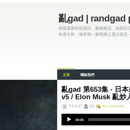
亂gad | randgad 
搜羅最新科技資訊、數碼產品，由四位
角度分析，每星期一集既網上電台節目 - 
主頁
聯絡我們
亂‌‌‌gad‌‌‌ ‌‌‌‌‌第‌‌‌6
v5 / Elon Musk
下午2:37
Ed
No comments
A
00:00
u
d