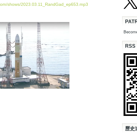
U
d.com/shows/2023.03.11_RandGad_ep653.mp3
p
/
PAT
D
o
Become
w
n
RSS
A
r
r
o
w
k
e
y
s
t
o
i
n
c
歷史
r