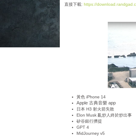
i
直接下載:
https://download.randga
o
P
l
a
y
e
r
黃色 iPhone 14
Apple 古典音樂 app
日本 H3 射火箭失敗
Elon Musk 亂炒人終於炒出事
矽谷銀行擠提
GPT 4
MidJourney v5