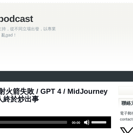
podcast
主持，從不同立場出發，以專業
亂gad！
53集 - 日本射火箭失敗 / GPT 4 / MidJourney
 亂炒人終於炒出事
聯絡
電子郵
contac
U
00:00
s
e