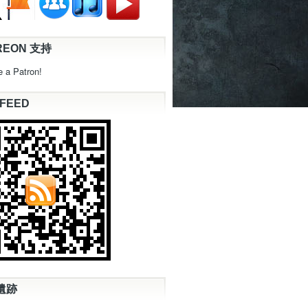
REON 支持
 a Patron!
 FEED
遺跡