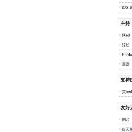
iOS 
主持
阿ed
涼粉
Patri
嘉嘉
支持
買tesl
友好
開台
好天