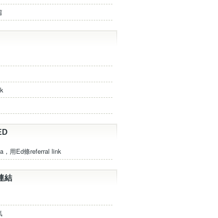
篇
ck
ED
a，用Ed條referral link
連結
氣