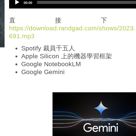
00:00
u
d
i
直接下
o
https://download.randgad.com/shows/202
P
691.mp3
l
a
Spotify 裁員千五人
y
e
Apple Silicon 上的機器學習框架
r
Google NotebookLM
Google Gemini