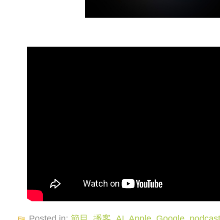
Posted in:
節目
,
播客
,
AI
,
Apple
,
Google
,
podcas