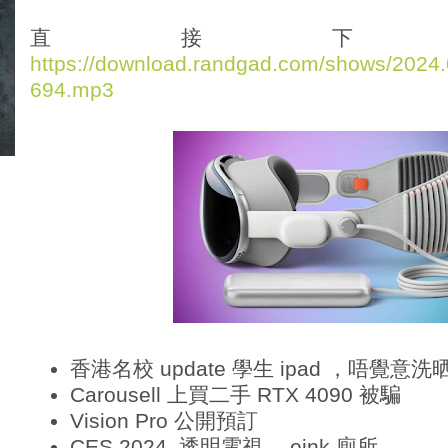
d
i
直接下
o
https://download.randgad.com/shows/202
P
694.mp3
l
a
y
e
r
香港名校 update 學生 ipad ，唔覺意洗晒
Carousell 上買二手 RTX 4090 被騙
Vision Pro 公開預訂
CES 2024, 透明電視， eink 廁所