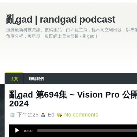
亂gad | randgad podcast
搜羅最新科技資訊、數碼產品，由四位主持，從不同立場出發，以專
角度分析，每星期一集既網上電台節目 - 亂gad！
主頁
聯絡我們
亂‌‌‌gad‌‌‌ ‌‌‌‌‌第‌‌‌694集 ~ Vision P
2024
下午2:25
Ed
No comments
A
00:00
u