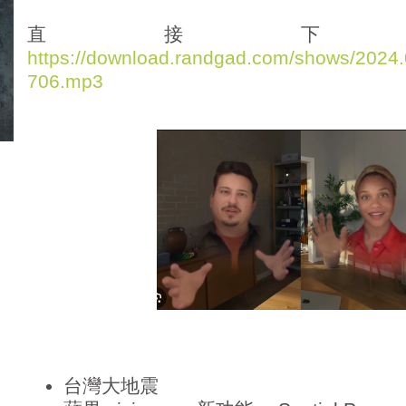
d
i
直接下
o
https://download.randgad.com/shows/202
P
706.mp3
l
a
y
e
r
台灣大地震