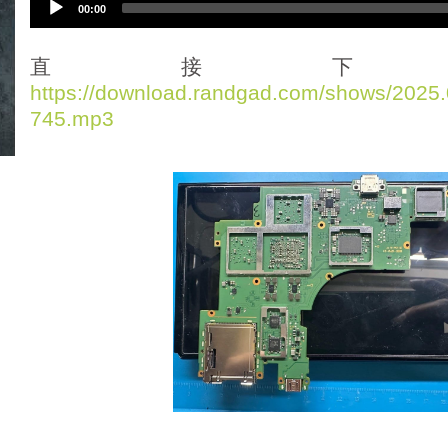
00:00
u
d
i
直接下
o
https://download.randgad.com/shows/202
P
745.mp3
l
a
y
e
r