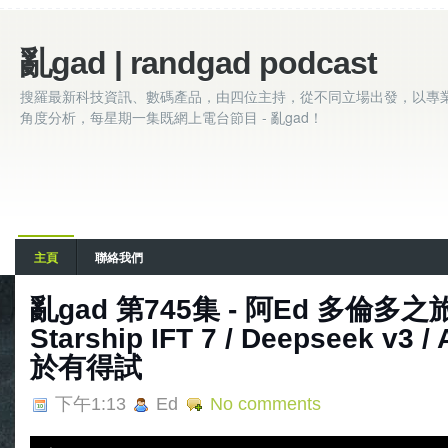
亂gad | randgad podcast
搜羅最新科技資訊、數碼產品，由四位主持，從不同立場出發，以專
角度分析，每星期一集既網上電台節目 - 亂gad！
主頁
聯絡我們
亂‌‌‌gad‌‌‌ ‌‌‌‌‌第745集 - 阿Ed 多倫多之旅
Starship IFT 7 / Deepseek v3 
於有得試
下午1:13
Ed
No comments
A