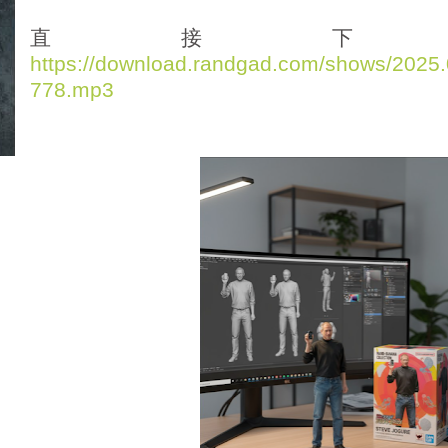
d
i
直接下
o
https://download.randgad.com/shows/202
P
778.mp3
l
a
y
e
r