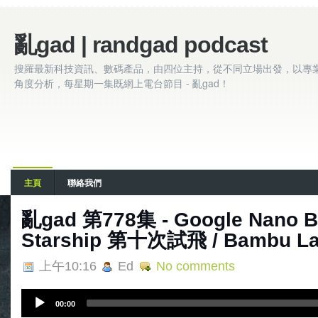
亂gad | randgad podcast
搜羅最新科技資訊、數碼產品，由四位主持，從不同立場出發，以專
角度分析，每星期一集既網上電台節目 - 亂gad！
主頁
聯絡我們
亂‌‌‌gad‌‌‌ ‌‌‌‌‌第778集 - Google Nano
Starship 第十次試飛 / Bambu La
上午10:16
Ed
No comments
A
00:00
u