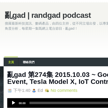
亂gad | randgad podcast
搜羅最新科技資訊、數碼產品，由四位主持，從不同立場出發，以專
角度分析，每星期一集既網上電台節目 - 亂gad！
主頁
聯絡我們
亂gad 第274集 2015.10.03 ~ Go
Event, Tesla Model X, IoT Contr
下午1:40
Ed
No comments
A
00:00
u