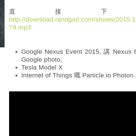
d
i
直接下
o
http://download.randgad.com/shows/2015
P
74.mp3
l
a
y
e
Google Nexus Event 2015, 講 Nexus 6
r
Google photo,
Tesla Model X
Internet of Things 嘅 Particle.io Photo