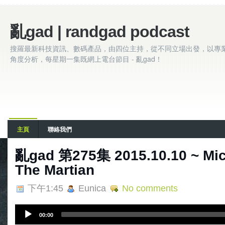
亂gad | randgad podcast
搜羅最新科技資訊、數碼產品，由四位主持，從不同立場出發，以專
角度分析，每星期一集既網上電台節目 - 亂gad！
主頁
聯絡我們
亂gad 第275集 2015.10.10 ~ Micr
The Martian
下午1:45
Eunica
No comments
A
00:00
u