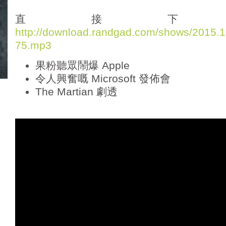
d
i
直接下
o
http://download.randgad.com/shows/2015
P
75.mp3
l
a
果粉聽眾鬧爆 Apple
y
e
令人興奮嘅 Microsoft 發佈會
r
The Martian 劇透