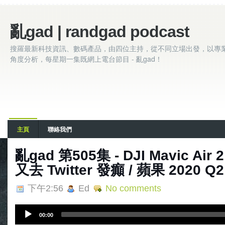
亂gad | randgad podcast
搜羅最新科技資訊、數碼產品，由四位主持，從不同立場出發，以專
角度分析，每星期一集既網上電台節目 - 亂gad！
主頁
聯絡我們
亂gad 第505集 - DJI Mavic Air 2
又去 Twitter 發癲 / 蘋果 2020 Q
下午2:56
Ed
No comments
A
00:00
u