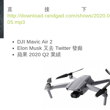
d
i
直接下
o
http://download.randgad.com/shows/2020
P
05.mp3
l
a
y
e
DJI Mavic Air 2
r
Elon Musk 又去 Twitter 發癲
蘋果 2020 Q2 業績