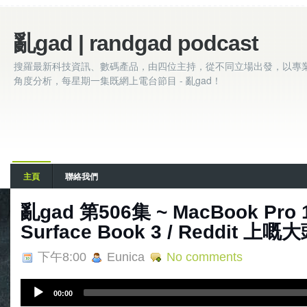
亂gad | randgad podcast
搜羅最新科技資訊、數碼產品，由四位主持，從不同立場出發，以專
角度分析，每星期一集既網上電台節目 - 亂gad！
主頁
聯絡我們
亂gad 第506集 ~ MacBook Pro 
Surface Book 3 / Reddit
下午8:00
Eunica
No comments
A
00:00
u