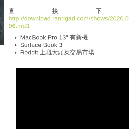
d
i
直接下
o
http://download.randgad.com/shows/2020
P
06.mp3
l
a
MacBook Pro 13” 有新機
y
e
Surface Book 3
r
Reddit 上嘅大頭菜交易市場