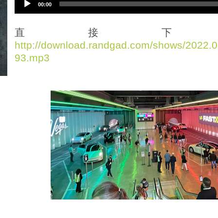
00:00
u
d
i
直接下
o
http://download.randgad.com/shows/2022
P
93.mp3
l
a
y
e
r