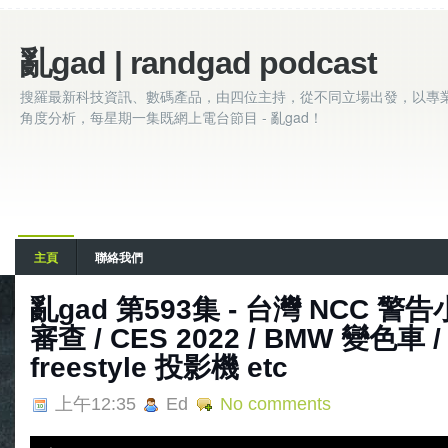
亂gad | randgad podcast
搜羅最新科技資訊、數碼產品，由四位主持，從不同立場出發，以專
角度分析，每星期一集既網上電台節目 - 亂gad！
主頁
聯絡我們
亂‌‌‌gad‌‌‌ ‌‌‌‌‌第‌‌‌593集 - 台灣 
審查 / CES 2022 / BMW 變色車 /
freestyle 投影機 etc
上午12:35
Ed
No comments
A