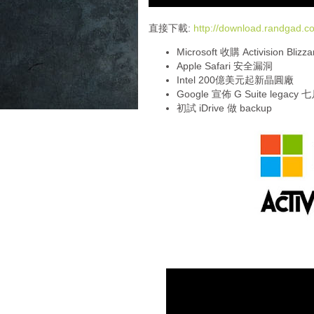
d
i
直接下載:
http://download.randgad
o
Microsoft 收購 Activision Blizza
P
Apple Safari 安全漏洞
l
Intel 200億美元起新晶圓廠
a
Google 宣佈 G Suite legacy
y
初試 iDrive 做 backup
e
r