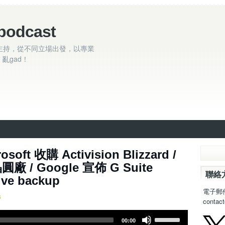
podcast
主持，從不同立場出發，以專業
亂gad！
 ~ Microsoft 收購 Activision Blizzard /
廠 / Google 宣佈 G Suite
聯絡
ive backup
電子郵
s
contac
U
00:00
s