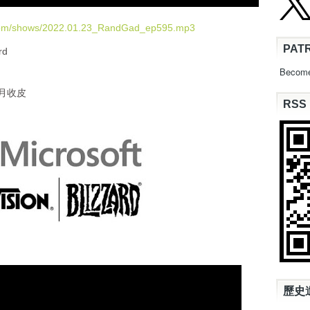
e
U
.com/shows/2022.01.23_RandGad_ep595.mp3
p
PAT
rd
/
D
Become
o
 七月收皮
w
RSS
n
A
r
r
o
w
k
e
y
s
t
o
i
n
歷史
c