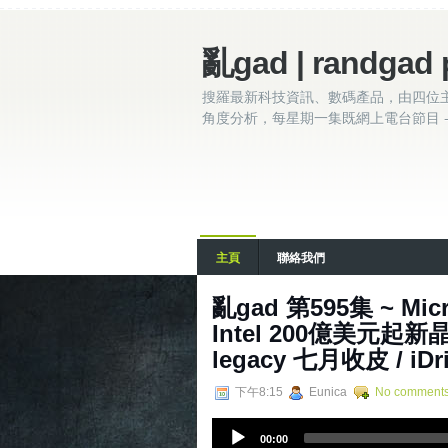
亂gad | randgad 
搜羅最新科技資訊、數碼產品，由四位
角度分析，每星期一集既網上電台節目 - 
主頁
聯絡我們
亂‌‌‌gad‌‌‌ ‌‌‌‌‌第‌‌‌595集
Intel 200億美元起新晶圓
legacy 七月收皮 / iDr
下午8:15
Eunica
No comment
A
00:00
u