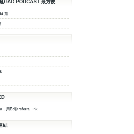
亂GAD PODCAST 最方便
id 篇
篇
ck
ED
a，用Ed條referral link
連結