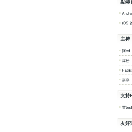
點聽 
Andro
iOS 
主持
阿ed
涼粉
Patri
嘉嘉
支持
買tesl
友好