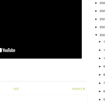
20
r
►
e
20
►
a
s
20
►
e
o
20
►
r
20
▼
d
e
►
c
r
►
e
►
a
s
►
e
v
►
o
l
►
u
首頁
較舊的文章
►
m
e
►
.